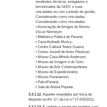
residentes técnicos, estagiários e
terceirizados da SEEC e suas
vinculadas ou com contrato de gestão.
Considerando como vinculadas.
Considerando como vinculadas:
• Associação de Amigos do Museu
Oscar Niemeyer;
• Biblioteca Pública do Paraná;
• Casa Andrade Muricy;
• Centro Cultural Teatro Guaíra;
• Centro Juvenil de Artes Plásticas;
• Museu Casa Alfredo Andersen;
• Museu da Imagem e do Som;
• Museu de Arte Contemporânea;
• Museu do Expedicionário;
• Museu Paranaense;
• PalcoParaná;
• Sala do Artista Popular.
3.3.1.12.
Aqueles impedidos por força do
disposto no Art. 3.º, da Lei n.º 17.043/2011;
3.3.1.13.
É vedado o aporte em projetos com