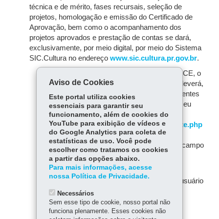
técnica e de mérito, fases recursais, seleção de
projetos, homologação e emissão do Certificado de
Aprovação, bem como o acompanhamento dos
projetos aprovados e prestação de contas se dará,
exclusivamente, por meio digital, por meio do Sistema
SIC.Cultura no endereço
www.sic.cultura.pr.gov.br
.
4.2.1.
Para participar deste Edital do PROFICE, o
Aviso de Cookies
Agente Cultural Pessoa Física ou Jurídica deverá,
obrigatoriamente, integrar o Cadastro de Agentes
Este portal utiliza cookies
Culturais do Estado do Paraná, realizando seu
essenciais para garantir seu
cadastro no endereço
funcionamento, além de cookies do
YouTube para exibição de vídeos e
www.sic.cultura.pr.gov.br/cadastro/agente.php
do Google Analytics para coleta de
(ou acessando o sistema pelo endereço
estatísticas de uso. Você pode
www.sic.cultura.pr.gov.br
e localizando o campo
escolher como tratamos os cookies
“Agentes Culturais”).
a partir das opções abaixo.
Para mais informações, acesse
4.2.2.
O uso do login e senha é pessoal e
nossa Política de Privacidade.
intransferível, cabendo exclusivamente ao usuário
a correta utilização de seu email, senha e
Necessários
cadastro no SIC.Cultura.
Sem esse tipo de cookie, nosso portal não
funciona plenamente. Esses cookies não
4.2.3.
O formulário de inscrição e demais