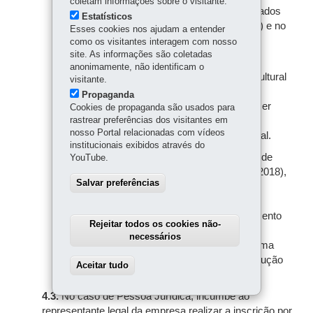
coletam informações sobre o visitante.
documentos necessários serão disponibilizados
Estatísticos
no SIC.Cultura (
www.sic.cultura.pr.gov.br
) e no
Esses cookies nos ajudam a entender
endereço
www.cultura.pr.gov.br.
como os visitantes interagem com nosso
site. As informações são coletadas
4.2.4.
O nome, o CPF/CNPJ, o endereço,
anonimamente, não identificam o
contatos telefônicos e o e-mail do Agente Cultural
visitante.
informados nas declarações ou demais
Propaganda
documentos anexados no projeto deverão ser
Cookies de propaganda são usados para
rastrear preferências dos visitantes em
obrigatoriamente os mesmos que aqueles
nosso Portal relacionadas com vídeos
discriminados no cadastro do Agente Cultural.
institucionais exibidos através do
4.2.5.
Conforme determinação da Lei Geral de
YouTube.
Proteção de Dados (Lei Federal n.º 13.709/2018),
Salvar preferências
Decreto Federal n.º 6.474/2020 e Decreto
Estadual n.º 3.463/2023, a inscrição e a
participação no certame implicará no tratamento
Rejeitar todos os cookies não-
de seus dados pessoais. A finalidade do
necessários
tratamento dos dados pessoais listados acima
está correlacionada à organização e à execução
Aceitar tudo
Withdraw consent
deste Edital de Chamamento Público.
4.3.
No caso de Pessoa Jurídica, incumbe ao
representante legal da empresa realizar a inscrição por