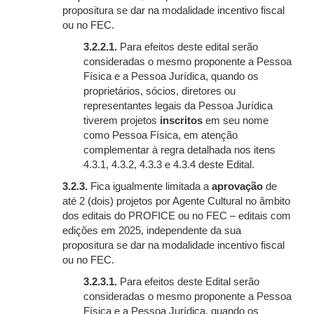
propositura se dar na modalidade incentivo fiscal
ou no FEC.
3.2.2.1.
Para efeitos deste edital serão
consideradas o mesmo proponente a Pessoa
Física e a Pessoa Jurídica, quando os
proprietários, sócios, diretores ou
representantes legais da Pessoa Jurídica
tiverem projetos
inscritos
em seu nome
como Pessoa Física, em atenção
complementar à regra detalhada nos itens
4.3.1, 4.3.2, 4.3.3 e 4.3.4 deste Edital.
3.2.3.
Fica igualmente limitada a
aprovação
de
até 2 (dois) projetos por Agente Cultural no âmbito
dos editais do PROFICE ou no FEC – editais com
edições em 2025, independente da sua
propositura se dar na modalidade incentivo fiscal
ou no FEC.
3.2.3.1.
Para efeitos deste Edital serão
consideradas o mesmo proponente a Pessoa
Física e a Pessoa Jurídica, quando os