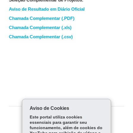
Seleção Complementar de Projetos:
Aviso de Resultado em Diário Oficial
Chamada Complementar (.PDF)
Chamada Complementar (.xls)
Chamada Complementar (.csv)
Aviso de Cookies
Este portal utiliza cookies
COMPARTILHE:
essenciais para garantir seu
funcionamento, além de cookies do
Fa
W