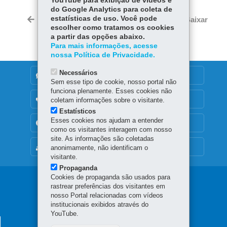
YouTube para exibição de vídeos e
ce
ha
do Google Analytics para coleta de
Tw
bo
ts
estatísticas de uso. Você pode
Voltar
Início
Imprimir
Baixar
itt
escolher como tratamos os cookies
ok
Ap
er
a partir das opções abaixo.
p
Para mais informações, acesse
nossa Política de Privacidade.
Necessários
DENUNCIE CORRUPÇÃO
Sem esse tipo de cookie, nosso portal não
funciona plenamente. Esses cookies não
OUVIDORIA
coletam informações sobre o visitante.
Estatísticos
Esses cookies nos ajudam a entender
TRANSPARÊNCIA INSTITUCIONAL
como os visitantes interagem com nosso
site. As informações são coletadas
MAPA DO SITE
anonimamente, não identificam o
visitante.
Propaganda
Cookies de propaganda são usados para
Navegação
rastrear preferências dos visitantes em
nosso Portal relacionadas com vídeos
PROFICE
institucionais exibidos através do
YouTube.
SECRETARIA DA CULTURA