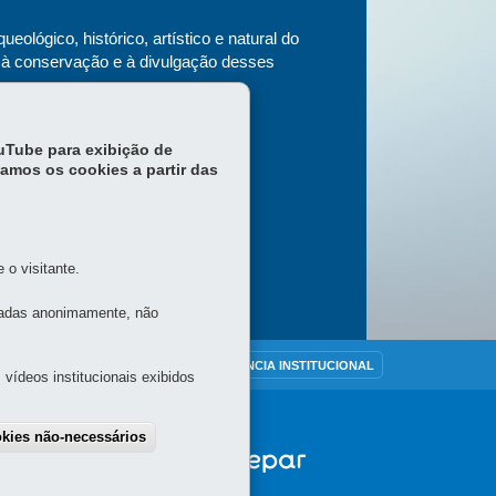
lógico, histórico, artístico e natural do
Entidades cul
 à conservação e à divulgação desses
exclusivament
instituição de
Saiba mais
ouTube para exibição de
tamos os cookies a partir das
o visitante.
tadas anonimamente, não
OUVIDORIA
TRANSPARÊNCIA INSTITUCIONAL
vídeos institucionais exibidos
okies não-necessários
draw consent