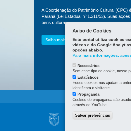
A Coordenação do Patrimônio Cultural (CPC) é e
Paraná (Lei Estadual nº 1.211/53). Suas açõe
bens culturais.
Aviso de Cookies
Saiba mais
Este portal utiliza cookies 
vídeos e do Google Analytics
opções abaixo.
Para mais informações, acess
Necessários
Sem esse tipo de cookie, nosso po
Estatísticos
Esses cookies nos ajudam a enten
identificam o visitante.
Propaganda
Cookies de propaganda são usados 
através do YouTube.
Navegação
Salvar preferências
SECRETARIA DA 
Principal
COORDENAÇÃO DO