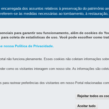
ncarregada dos assuntos relativos à preservação do patrimônio arqueo
s referem-se às medidas necessárias ao tombamento, à restauração,
essenciais para garantir seu funcionamento, além de cookies do Y
 para coleta de estatísticas de uso. Você pode escolher como tra
e nossa Política de Privacidade.
rtal não funciona plenamente. Esses cookies não coletam informações sobre 
der como os visitantes interagem com nosso site. As informações são cole
MAPA DO SITE
DENUNCIE CORRUPÇÃO
para rastrear preferências dos visitantes em nosso Portal relacionadas com 
Rejeitar todos os co
CULTURA
 SISTEMA ESTADUAL DE MUSEUS
Aceitar tudo
With