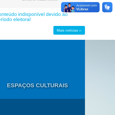
nteúdo indisponível devido ao
ríodo eleitoral
Mais notícias ››
ESPAÇOS CULTURAIS
Cadastr