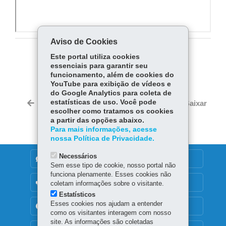
Aviso de Cookies
Este portal utiliza cookies
COMPARTILHE:
essenciais para garantir seu
funcionamento, além de cookies do
Fa
W
YouTube para exibição de vídeos e
ce
ha
do Google Analytics para coleta de
Tw
bo
ts
estatísticas de uso. Você pode
Voltar
Início
Imprimir
Baixar
itt
escolher como tratamos os cookies
ok
Ap
er
a partir das opções abaixo.
p
Para mais informações, acesse
nossa Política de Privacidade.
Necessários
DENUNCIE CORRUPÇÃO
Sem esse tipo de cookie, nosso portal não
funciona plenamente. Esses cookies não
OUVIDORIA
coletam informações sobre o visitante.
Estatísticos
Esses cookies nos ajudam a entender
TRANSPARÊNCIA INSTITUCIONAL
como os visitantes interagem com nosso
site. As informações são coletadas