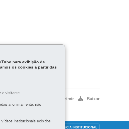
S
ouTube para exibição de
tamos os cookies a partir das
o visitante.
Voltar
Início
Imprimir
Baixar
tadas anonimamente, não
vídeos institucionais exibidos
OUVIDORIA
TRANSPARÊNCIA INSTITUCIONAL