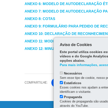
ANEXO 6: MODELO DE AUTODECLARAÇÃO ÉTN
ANEXO 7: MODELO DE AUTODECLARAÇÃO PA
ANEXO 8: COTAS
ANEXO 9: FORMULÁRIO PARA PEDIDO DE REC
ANEXO 10: DECLARAÇÃO DE RECONHECIME
ANEXO 11: MODELO DE AUTODECLARAÇÃO D
Aviso de Cookies
ANEXO 12: MINUTA DO TERMO DE CONCESSÃ
Este portal utiliza cookies 
vídeos e do Google Analytics
opções abaixo.
Para mais informações, acess
Necessários
Sem esse tipo de cookie, nosso po
COMPARTILHE:
Fa
Estatísticos
Esses cookies nos ajudam a enten
ce
identificam o visitante.
Tw
bo
Propaganda
itt
ok
Cookies de propaganda são usados 
er
através do YouTube.