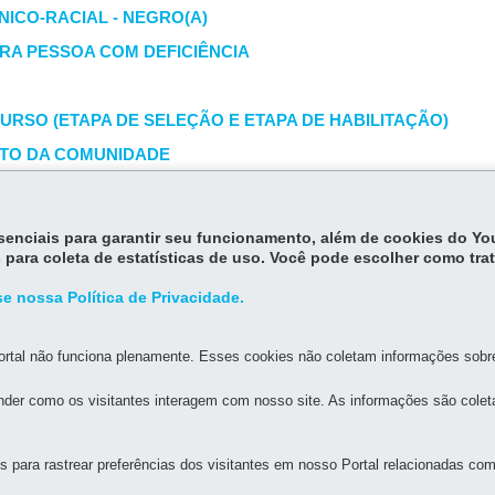
ICO-RACIAL - NEGRO(A)
RA PESSOA COM DEFICIÊNCIA
URSO (ETAPA DE SELEÇÃO E ETAPA DE HABILITAÇÃO)
NTO DA COMUNIDADE
E RESIDÊNCIA E ATUAÇÃO CULTURAL PARA ESTRANGEIRO
O DE BOLSA CULTURA VIVA
essenciais para garantir seu funcionamento, além de cookies do Y
 para coleta de estatísticas de uso. Você pode escolher como tra
e nossa Política de Privacidade.
rtal não funciona plenamente. Esses cookies não coletam informações sobre 
der como os visitantes interagem com nosso site. As informações são cole
para rastrear preferências dos visitantes em nosso Portal relacionadas com 
MAPA DO SITE
DENUNCIE CORRUPÇÃO