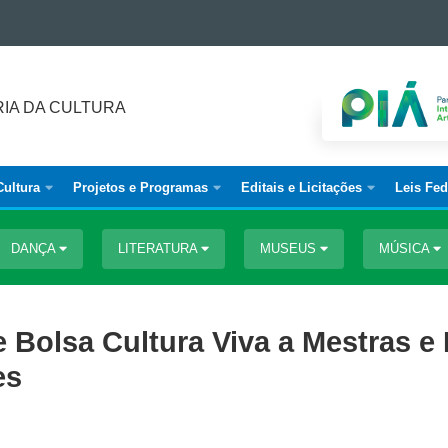
IA DA CULTURA
Cultura
Projetos e Programas
Editais e Licitações
Leis Fed
DANÇA
LITERATURA
MUSEUS
MÚSICA
 Bolsa Cultura Viva a Mestras e
es