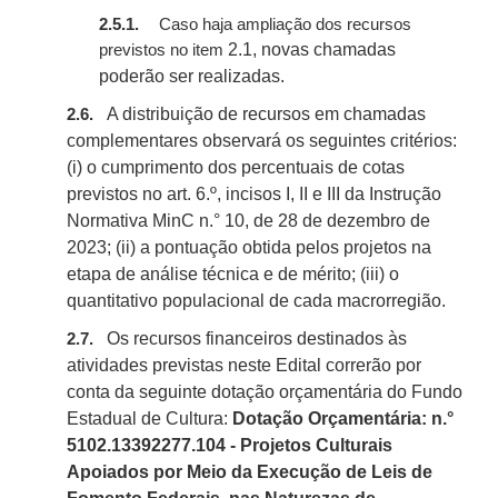
2.5.1.
Caso haja ampliação dos recursos
2.1
, novas chamadas
previstos no item
poderão ser realizadas
.
A distribuição de recursos em chamadas
2.6.
complementares observará os seguintes critérios:
(i) o cumprimento dos percentuais de cotas
previstos no art. 6.º, incisos I, II e III da Instrução
Normativa
MinC
n.° 10, de 28 de dezembro de
2023; (ii) a pontuação obtida pelos projetos na
etapa de análise técnica e de mérito; (iii) o
quantitativo populacional de cada macrorregião.
Os recursos financeiros destinados às
2.7.
atividades previstas neste Edital correrão por
conta da seguinte dotação orçamentária do Fundo
Estadual de Cultura:
Dotação Orçamentária: n.°
5102.13392277.104 - Projetos Culturais
Apoiados por Meio da Execução de Leis de