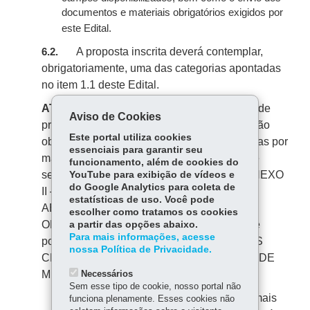
documentos e materiais obrigatórios exigidos por
este Edital.
A proposta inscrita deverá contemplar,
6.2.
obrigatoriamente, uma das categorias apontadas
no item 1.1 deste Edital.
ATENÇÃO:
não haverá um número mínimo de
Aviso de Cookies
projetos selecionados por categoria. A seleção
Este portal utiliza cookies
observará os critérios de distribuição de vagas por
essenciais para garantir seu
macrorregiões, além da faixa orçamentária e
funcionamento, além de cookies do
segmento de cotas, conforme descrito no
ANEXO
YouTube para exibição de vídeos e
do Google Analytics para coleta de
II – DISTRIBUIÇÃO
DE VAGAS POR
estatísticas de uso. Você pode
ABRANGÊNCIA E POR FAIXA
escolher como tratamos os cookies
ORÇAMENTÁRIA, bem como os critérios de
a partir das opções abaixo.
Para mais informações, acesse
pontuação estabelecidos no ANEXO I – DOS
nossa Política de Privacidade.
CRITÉRIOS PARA A ANÁLISE TÉCNICA E DE
MÉRITO, independente da área escolhida.
Necessários
Sem esse tipo de cookie, nosso portal não
Caso o projeto se enquadre em mais
6.2.1.
funciona plenamente. Esses cookies não