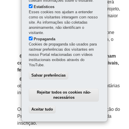
coletam informações sobre o visitante.
de uma categoria, o Agente Cultural deverá
Estatísticos
optar pela categoria preponderante do projeto,
Esses cookies nos ajudam a entender
ou seja, a categoria que corresponde à maior
como os visitantes interagem com nosso
parte das ações previstas no projeto.
site. As informações são coletadas
anonimamente, não identificam o
Caso o Agente Cultural selecione
6.2.2.
visitante.
mais de 01 (uma)
Propaganda
categoria na inscrição, o
Cookies de propaganda são usados para
projeto será desclassificado.
rastrear preferências dos visitantes em
nosso Portal relacionadas com vídeos
Não serão aceitos projetos que tenham
6.3.
institucionais exibidos através do
como
objeto principal
a realização de festivais,
YouTube.
feiras e festas populares.
Salvar preferências
6.4.
O projeto inscrito deverá se enquadrar,
e, em uma das faixas orçamentárias
obrigatoriament
indicadas no item 10.2 deste Edital;
Rejeitar todos os cookies não-
necessários
Não será necessário enviar o
6.4.1.
Orçamento Detalhado e o Plano de Realização do
Aceitar tudo
Withdraw consent
Projeto previsto para o projeto no momento da
inscrição.