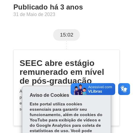
Publicado há 3 anos
31 de Maio de 2023
15:02
SEEC abre estágio
remunerado em nível
de pós-graduação
A Secretaria de Estado da Cultura (SEEC) acaba de
Aviso de Cookies
publicar o edital 01/2023 para processo seletivo de
estagiários estudantes de Pós-Graduação. Os
Este portal utiliza cookies
selecionados atuarão na SEEC.
essenciais para garantir seu
funcionamento, além de cookies do
YouTube para exibição de vídeos e
do Google Analytics para coleta de
estatísticas de uso. Você pode