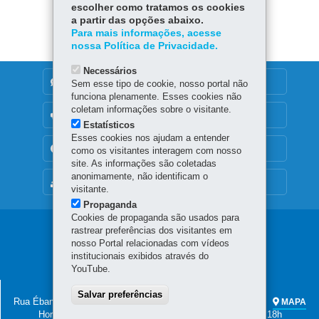
escolher como tratamos os cookies
a partir das opções abaixo.
Para mais informações, acesse
nossa Política de Privacidade.
Necessários
DENUNCIE CORRUPÇÃO
Sem esse tipo de cookie, nosso portal não
funciona plenamente. Esses cookies não
coletam informações sobre o visitante.
OUVIDORIA
Estatísticos
Esses cookies nos ajudam a entender
TRANSPARÊNCIA INSTITUCIONAL
como os visitantes interagem com nosso
site. As informações são coletadas
anonimamente, não identificam o
MAPA DO SITE
visitante.
Propaganda
Cookies de propaganda são usados para
Navegação
rastrear preferências dos visitantes em
nosso Portal relacionadas com vídeos
Principal
institucionais exibidos através do
YouTube.
Secc
SECRETARIA DA CULTURA
Salvar preferências
Rua Ébano Pereira, 240 - Centro
-
80.410-240
-
Curitiba
-
PR
MAPA
Horário de atendimento: das 8h às 12h e das 13h30 às 18h