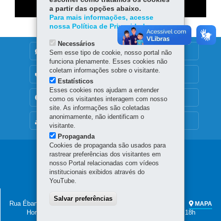
a partir das opções abaixo.
Para mais informações, acesse
nossa Política de Privacidade.
Necessários
DENUNCIE CORRUPÇÃO
Sem esse tipo de cookie, nosso portal não
funciona plenamente. Esses cookies não
coletam informações sobre o visitante.
OUVIDORIA
Estatísticos
Esses cookies nos ajudam a entender
TRANSPARÊNCIA INSTITUCIONAL
como os visitantes interagem com nosso
site. As informações são coletadas
anonimamente, não identificam o
MAPA DO SITE
visitante.
Propaganda
Cookies de propaganda são usados para
Navegação
rastrear preferências dos visitantes em
nosso Portal relacionadas com vídeos
Principal
institucionais exibidos através do
YouTube.
Secc
SECRETARIA DA CULTURA
Salvar preferências
Rua Ébano Pereira, 240 - Centro
-
80.410-240
-
Curitiba
-
PR
MAPA
Horário de atendimento: das 8h às 12h e das 13h30 às 18h