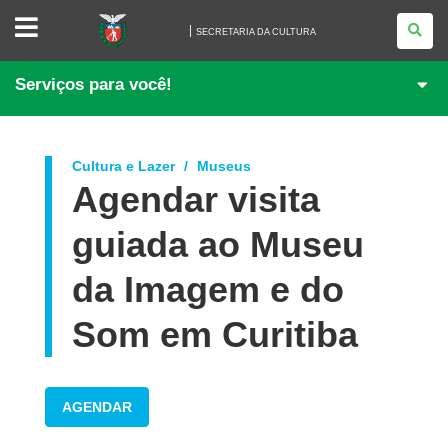
SECRETARIA
DA
SECRETARIA DA CULTURA
CULTURA
Serviços para você!
Cultura e Lazer
Museus
Agendar visita
guiada ao Museu
da Imagem e do
Som em Curitiba
AGENDAR