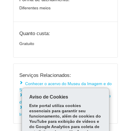
Diferentes meios
Quanto custa:
Gratuito
Serviços Relacionados:
Conhecer o acervo do Museu da Imagem e do
Som de Curitiba
Conhecer a biblioteca do Museu da Imagem e
Aviso de Cookies
do Som em Curitiba
Este portal utiliza cookies
Consultar a programação do Museu da
essenciais para garantir seu
Imagem e do Som do Paraná
funcionamento, além de cookies do
YouTube para exibição de vídeos e
do Google Analytics para coleta de