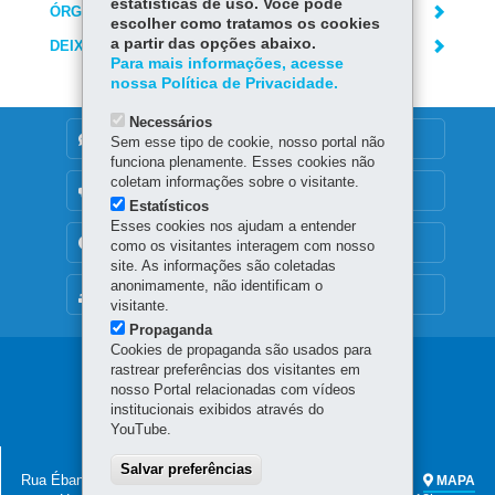
estatísticas de uso. Você pode
ÓRGÃO RESPONSÁVEL
escolher como tratamos os cookies
a partir das opções abaixo.
DEIXE SUA OPINIÃO
Para mais informações, acesse
nossa Política de Privacidade.
Necessários
DENUNCIE CORRUPÇÃO
Sem esse tipo de cookie, nosso portal não
funciona plenamente. Esses cookies não
coletam informações sobre o visitante.
OUVIDORIA
Estatísticos
Esses cookies nos ajudam a entender
TRANSPARÊNCIA INSTITUCIONAL
como os visitantes interagem com nosso
site. As informações são coletadas
anonimamente, não identificam o
MAPA DO SITE
visitante.
Propaganda
Cookies de propaganda são usados para
Navegação
rastrear preferências dos visitantes em
nosso Portal relacionadas com vídeos
Principal
institucionais exibidos através do
YouTube.
Secc
SECRETARIA DA CULTURA
Salvar preferências
Rua Ébano Pereira, 240 - Centro
-
80.410-240
-
Curitiba
-
PR
MAPA